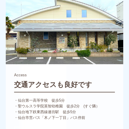
Access
交通アクセスも良好です
・仙台第一高等学校　徒歩5分

・聖ウルスラ学院英智幼稚園　徒歩2分　(すぐ隣）

・仙台地下鉄東西線連坊駅　徒歩5分

・仙台市営バス「木ノ下一丁目」バス停前