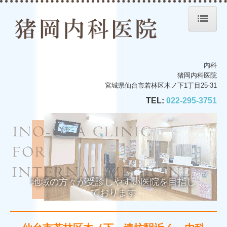
ホーム
内科
院長紹介
猪岡内科医院
宮城県仙台市若林区木ノ下1丁目25-31
診療のご案内
TEL:
022-295-3751
生活習慣病
院内・設備について
交通案内
地域の方々が受診しやすい医院を目指し
ております