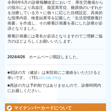
令和6年6月の診療報酬改定において、
厚生労働省から
の指示により高血圧、脂質異常症、糖尿病のいずれか
を治療している方々に
個々に応じた目標設定、具体的
な指導内容、検査結果等を記載した
「生活習慣療養計
画書」を作成し、その療養計画書を基にした診療が必
須となりました。
療養計画書には署名が必須となりますので
ご理解ご協
力のほどよろしくお願いいたします。
2024/4/26
ホームページ開設しました。
■
初診の方（健診）は来院前にご連絡をいただけると
幸いです。（TEL:
）
022-295-3751
■再診の方は予約制ではありませんので、診療時間内
にお越しください。
マイナンバーカードについて